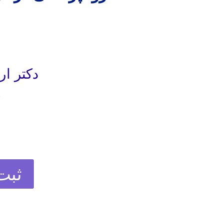
دکتر ار
ب
ثبت