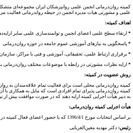
کمیته روان‌‌درمانی انجمن علمی روانپزشکان ایران مجموعه‌ای متش
علمی و مشورتی هیات مدیره انجمن در حیطه رواندرمانی فعالیت می­‌ک
اهداف کمیته:
*
ارتقاء سطح علمی‌ اعضای انجمن و توانمندسازی علمی سایر ارایه‌‌دهن
*
پاسخگویی به نیازهای آموزشی عموم جامعه در حوزه روا‌‌ن‌‌درمانی
*
برقراری ارتباط علمی، تحقیقاتی، آموزشی و فنی با مراکز، سازمان‌ه
*
ارایه نظرات مشورتی در رابطه با موضوعات مختلف روان‌درمانی به ه
روش عضویت در کمیته:
کمیته روان‌درمانی محلی است برای فعالیت تمام علاقه‌‌‌مندان به روان‌‌د
کمیته روان‌‌درمانی پذیرای تمام افرادی است که مایل به همکاری با آ
به دبیر هیأت اجرایی کمیته ارایه دهند که در صورت موافقت بیش از ن
هیأت اجرایی کمیته روان‌‌درمانی:
بر اساس انتخابات مورخ 1396/4/1 که با حضور اعضای فعال کمیته در 4 سال گذشته انجام شد 5 نفر به عنوان عضو هیأت اجرایی کمیته انتخاب شدند؛ یک نفر رییس، یک نفر دبیر و سه نفر عضو.
رئیس:
دکتر مهدیه معین‌الغربایی