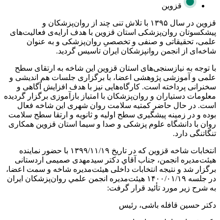
قزوین
قزوین در سال ۱۳۹۵ با تلاش تنی چند از روان‌پزشکان و
پیشکسوتان روان‌پزشکی استان قزوین با هدف ارایه‌ی فعالیت‌های
علمی، تحقیقاتی و صنفی و تخصصیِ روان‌پزشکی و به عنوان
شاخه‌ای از انجمن روانپزشکان ایران تاسیس گردید.
با توجه به نیازسنجی‌های استان قزوین این شاخه به ارتقای سطح
علمی و آموزشی پژوهشی اعضا، با برگزاری جلسات هم اندیشی و
سخنرانی پرداخته است. کارگاه‌هایی نیز با هدف افزایش آگاهی و
معلومات دستیاران و روان‌پزشکان با امتیاز بازآموزی برگزار گردیده
است. در حال حاضر کمتیه سلامت روان شهری این شاخه فعال
بوده و در زمینه پیشگیری سطح اولیه و ثانویه و ارتقا سطح سلامت
روان با دانشگاه علوم‌ پزشکی و صدا و سیما استان قزوین همکاری
تنگاتنگی دارد.
انتخابات شاخه قزوین كه در تاريخ ۱۳۹۹/۱۱/۱۹ با حضور نماينده
هیئت‌مدیره انجمن، جناب آقاي دكتر سیدمهدی صمیمی اردستانی
برگزار شد و نتیجه انتخابات داخلی هیئت‌مدیره شاخه و سمت اعضا،
در جلسه ۱۴۰۰/۰۱/۱۹ هيئت‌مديره انجمن علمي روان‌پزشكان ایران
به شرح زیر مورد تأئید قرار گرفت:
دکتر حسین قافله باشی، رئیس