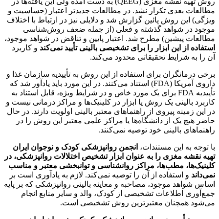
روش تهیه نقشه مغزی (QEEG) به دست آمده ولی این یافته­‌ها در
مطالعات بعدی تکرار نشد. در مطالعات جدیدتر اعتبار (حساسیت و
ویژگی) این روش پائین گزارش شد و دلایلی نیز در ارتباط با اختلاف
موجود در شواهد گذشته و فعلی (از جمله ضعف­ روش­‌شناسی
مطالعات پیشین) مطرح شد. اعتبار پایین و تناقض در شواهد موجود،
استفاده از این ابزار را برای تشخیصی بالینی تأیید نمی­‌کند
و کاربرد
آن را به شرایط تحقیقاتی محدود می­‌کند.
برخی درمانگران برای استفاده از این روش به تأییدیه سازمان غذا و
داروی آمریکا (FDA) استناد می­‌کنند. در این مورد باید یادآور شد که
تأییدیه FDA برای یک مورد خاص و در شرایط ویژه، قابل استناد به
کاربرد بالینی یک روش یا ابزار در کلینیک­‌ها و مراکز درمانی نیست و
در این زمینه پیروی از راهنماهای معتبر بالینی اولویت دارند. در حال
حاضر هیچ یک از دانشگاه­‌ها یا مراکز علمی معتبر این روش را در
راهنماهای بالینی خود توصیه نمی­‌کنند.
با توجه به این مستندات،
انجمن روانپزشکی کودک و نوجوان ایران
تهیه نقشه مغزی را به عنوان ابزار تشخیص اختلالات روانپزشکی، در
کلینیک
‌ها، مطب
‌ها، مراکز روانشناسی و توانبخشی معتبر و مناسب
نمی­‌داند
و استفاده از آن را توصیه نمی‌­کند. لازم به یادآوری است بر
اساس شواهد موجود، مصاحبه و معاینه بالینی روانپزشکی که بر پایه
جمع­‌آوری اطلاعات تشخیصی از کودک، والد و سایر منابع انجام
می‌شود همچنان معتبرترین روش تشخیصی است.