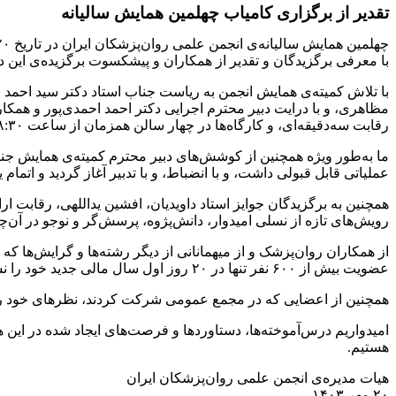
تقدیر از برگزاری کامیاب چهلمین همایش سالیانه
با معرفی‌ برگزیدگان و تقدیر از همکاران و پیشکسوت برگزیده‌ی این د
با تلاش کمیته‌ی همایش انجمن به ریاست جناب استاد دکتر سید احمد جل
رقابت سه‌دقیقه‌ای، و کارگاه‌ها در چهار سالن همزمان از ساعت ۸:۳۰ صبح تا ۶ عصر برگزار گردید. کاری دشوار که با همتی بلند ممکن و آسان شد، و همایشی پر محتوا و آموزنده را رقم زد.
ما به‌طور ویژه همچنین از کوشش‌های دبیر محترم کمیته‌ی همایش جناب
عملیاتی قابل قبولی داشت، و با انضباط، و با تدبیر آغاز گردید و اتمام 
همچنین به برگزیدگان جوایز استاد داویدیان، افشین یداللهی، رقابت ار
رویش‌های تازه از نسلی امیدوار، دانش‌پژوه، پرسش‌گر و نوجو در آن
از همکاران روان‌‌پزشک و از میهمانانی از دیگر رشته‌ها و گرایش‌ها
عضویت بیش از ۶۰۰ نفر تنها در ۲۰ روز اول سال مالی جدید خود را نشان داد، و تکمیل ظرفیت ۱۰۵۰ نفره‌ی همایش در همان روز اول نشانه‌هایی امیدبخش و افق‌گشا است.
همچنین از اعضایی که در مجمع عمومی شرکت کردند، نظرهای خود را اب
امیدواریم درس‌آموخته‌ها، دستاوردها و فرصت‌های ایجاد شده در این 
هستیم.
هیات مدیره‌ی انجمن علمی روان‌پزشکان ایران
۲۰ مهر ۱۴۰۳