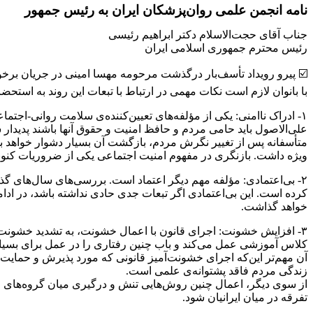
نامه انجمن علمی روان‌پزشکان ایران به رئیس جمهور
جناب آقای حجت‌الاسلام دکتر ابراهیم رئیسی
رئیس محترم جمهوری اسلامی ایران
☑️ پیرو رویداد تأسف‌بار درگذشت مرحومه مهسا امینی در جریان برخور
با بانوان لازم است نکات مهمی در ارتباط با تبعات این روند به استحضا
١- ادراک ناامنی: یکی از مؤلفه‌های تعیین‌کننده‌ی سلامت روانی-ا
علی‌الاصول باید حامی مردم و حافظ امنیت و حقوق آنها باشند پدیدار ش
متأسفانه پس از تغییر نگرش مردم، بازگشت آن بسیار دشوار خواهد بو
ویژه داشت. بازنگری در مفهوم امنیت اجتماعی یکی از ضروریات کن
٢- بی‌اعتمادی: مؤلفه مهم دیگر اعتماد است. بررسی‌های سال‌های گذ
کرده است. این بی‌اعتمادی اگر تبعات جدی حادی نداشته باشد، در اد
خواهد گذاشت.
٣- افزایش خشونت: اجرای قانون با اعمال خشونت، به تشدید خشونت د
کلاس آموزشی عمل می‌کند و باب چنین رفتاری را در عمل برای بسیار
آن مهم‌تر این‌که اجرای خشونت‌‌آمیز قانونی که مورد پذیرش و حمایت
زندگی مردم فاقد پشتوانه‌ی علمی است.
از سوی دیگر، اعمال چنین روش‌هایی تنش و درگیری میان گروه‌های اج
تفرقه در میان ایرانیان شود.