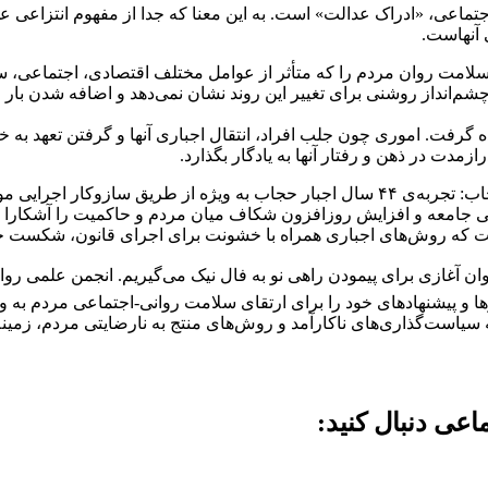
جتماعی، «ادراک عدالت» است. به این معنا که جدا از مفهوم انتزاعی عدا
 آنهاست.
لامت روان مردم را که متأثر از عوامل مختلف اقتصادی، اجتماعی، 
م‌انداز روشنی برای تغییر این روند نشان نمی‌دهد و اضافه شدن بار اتف
ده گرفت. اموری چون جلب افراد، انتقال اجباری آنها و گرفتن تعهد به 
ازمدت در ذهن و رفتار آنها به یادگار بگذارد.
٦- آشکارسازی ناکارآمدی و زیان‌باری گشت ارشاد و اجباری بودن حجاب: تجربه‌ی ۴۴ سال 
امعه و افزایش روزافزون شکاف میان مردم و حاکمیت را آشکارا نش
رفت که روش‌های اجباری همراه با خشونت برای اجرای قانون، شکست خو
وان آغازی برای پیمودن راهی نو به فال نیک می‌گیریم. انجمن علمی رو
ارها و پیشنهادهای خود را برای ارتقای سلامت روانی-اجتماعی مردم ب
به سیاست‌گذاری‌های ناکارآمد و روش‌های منتج به نارضایتی مردم، زمین
عی دنبال کنید: