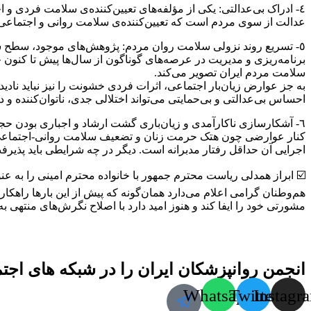
٤- ادراک بی‌عدالتی: یکی از مؤلفه‌های تعیین‌کننده‌ی سلامت فردی و ا
عدالت از سوی مردم است که تعیین‌کننده‌ی سلامت روانی و اجتماعی
٥- تسریع روند نزولی سلامت روان مردم: پژوهش‌های موجود، سطح س
برنامه‌ریزی و مدیریت در عرصه‌های گوناگون از سال‌ها پیش تا کنون چش
سلامت مردم ایران تصویر می‌کند.
به جز عوارض زیان‌بار اجتماعی، اثرات فردی خشونت را نیز نباید نادی
احساس بی‌عدالتی و بی‌حمایتی می‌تواند اختلالی جدی، ناتوان‌کننده و در
کنار عوارضی چون هتک حرمت زنان و تضعیف سلامت روانی-اجتماعی ج
اجرایی آن حداقل رفتار مدبرانه است. دیگر در چه شرایطی باید پذی
☑️ ابراز همدلی ریاست محترم جمهور با خانواده محترم امینی را به عن
هم‌وطنان گرامی اعلام می‌دارد همان‌گونه که پیش از این بارها راهک
مشورتی خود را ایفا کند و هنوز امید دارد با اصلاح نگرش‌های منتهی 
انجمن روانپزشکان ایران را در شبکه های اجتما
Whatsapp
Twitter
Instagr