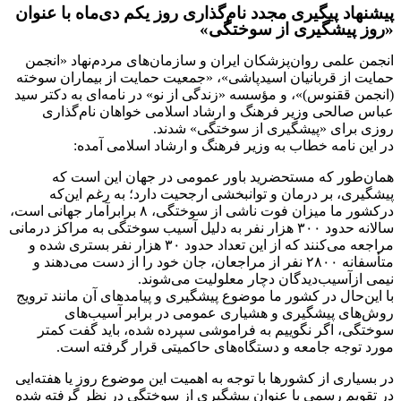
پیشنهاد پیگیری مجدد نام‌گذاری روز یکم دی‌ماه با عنوان
«روز پیشگیری از سوختگی»
انجمن علمی روان‌پزشکان ایران و سازمان‌های مردم‌نهاد «انجمن
حمایت از قربانیان اسیدپاشی»، «جمعیت حمایت از بیماران سوخته
(انجمن ققنوس)»، و مؤسسه «زندگی از نو» در نامه‌ای به دکتر سید
عباس صالحی وزیر فرهنگ و ارشاد اسلامی خواهان نام‌گذاری
روزی برای «پیشگیری از سوختگی» شدند.
در این نامه خطاب به وزیر فرهنگ و ارشاد اسلامی آمده:
همان‌طور که مستحضرید باور عمومی در جهان این است که
پیشگیری، بر درمان و توانبخشی ارجحیت دارد؛ به رغم این‌که
درکشور ما میزان فوت ناشی از سوختگی، ۸ برابرآمار جهانی است،
سالانه حدود ۳۰۰ هزار نفر به دلیل آسیب سوختگی به مراکز درمانی
مراجعه می‌کنند که از این تعداد حدود ۳۰ هزار نفر بستری شده و
متأسفانه ۲۸۰۰ نفر از مراجعان، جان خود را از دست می‌دهند و
نیمی ازآسیب‌دیدگان دچار معلولیت می‌شوند.
با این‌حال در کشور ما موضوع پیشگیری و پیامدهای آن مانند ترویج
روش‌های پیشگیری و هشیاری عمومی در برابر آسیب‌های
سوختگی، اگر نگوییم به فراموشی سپرده شده، باید گفت کمتر
مورد توجه جامعه و دستگاه‌های حاکمیتی قرار گرفته است.
در بسیاری از کشورها با توجه به اهمیت این موضوع روز یا هفته‌ایی
در تقویم رسمی با عنوان پیشگیری از سوختگی در نظر گرفته شده