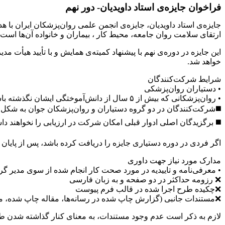
فراخوان جایزه‌ی استاد داویدیان- دور نهم
جایزه‌ی استاد داویدیان، جایزه‌ی انجمن علمی روان‌پزشکان ایران با 
ارتقای سلامت روان جامعه، محیط کار ، بیماران و خانواده آن‌ها است.
این جایزه در دوره‌ی نهم با پیشنهاد کمیته‌ی همایش و با تأیید هیأت م
خواهد شد.
شرایط شرکت‌کنندگان
• دستیاران روان‌پزشکی
• ‌روان‌پزشکانی که بیش از ۵ سال از دانش‌آموختگی ایشان نگذشته باشد.
◼️شرکت‌کنندگان در دو گروه دستیاران و روان‌‌پزشکان جوان به شکل 
◼️ برگزیدگان اصلی ادوار قبلی امکان شرکت در ارزیابی را نخواهند د
اگر فردی در دوره دستیاری جایزه را دریافت کرده باشد، پس از پایا
مدارک مورد نیاز جهت داوری
• معرفی‌نامه و تاییدیه در مورد صحت کار انجام شده از سوی مدیر گرو
❌ رزومه حداکثر در دو صفحه و به زبان فارسی
❌چکیده طرح اجرا شده در قالب فرم پیوست
❌مستندات جانبی (گزارش چاپ شده در رسانه‌ها،‌ مقاله چاپ شده، 
لازم به ذکر است عدم وجود مستندات، به معنای کنار گذاشته شدن طرح