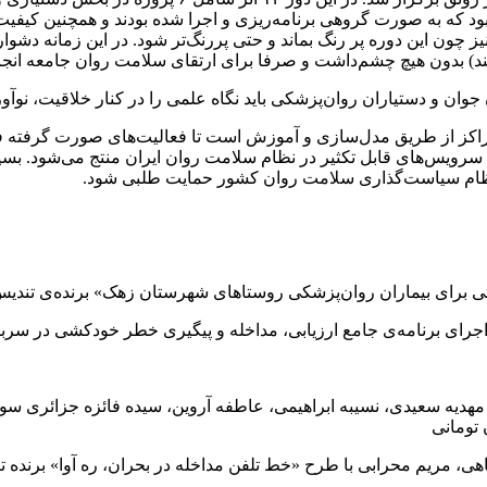
ی بود که به صورت گروهی برنامه‌ریزی و اجرا شده بودند و همچنین کیفی
یز چون این دوره پر رنگ بماند و حتی پررنگ‌تر شود. در این زمانه دشوا
تند) بدون هیچ چشم‌داشت و صرفا برای ارتقای سلامت روان جامعه انج
 جوان و دستیاران روان‌پزشکی باید نگاه علمی را در کنار خلاقیت، نوآ
کز از طریق مدل‌سازی و آموزش است تا فعالیت‌های صورت گرفته فرد 
یجاد سرویس‌های قابل تکثیر در نظام سلامت روان ایران منتج می‌شود.
 نظام سیاست‌گذاری سلامت روان کشور حمایت طلبی شود.
 بیماران روان‌پزشکی روستاهای شهرستان زهک» برنده‌ی تندیس و جایزه‌ی ۷ م
نامه‌ی جامع ارزیابی، مداخله و پیگیری خطر خودکشی در سربازان، طرح حیات
، مهدیه سعیدی، نسیبه ابراهیمی، عاطفه آروین، سیده فائزه جزائری س
م محرابی با طرح «خط تلفن مداخله در بحران، ره آوا» برنده تندیس و جایزه ۵