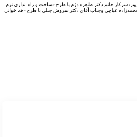
دپور/ سرکار خانم دکتر طاهره دژم با طرح «ساخت و راه اندازی نرم
 محمدزاده عباچی و‌جناب آقای دکتر سروش جبلی با طرح «هم خوانی